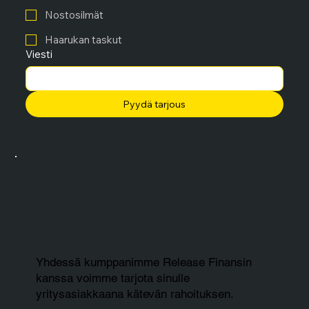
Nostosilmät
Haarukan taskut
Viesti
Pyydä tarjous
Yhdessä kumppanimme Release Finansin
kanssa voimme tarjota sinulle
yritysasiakkaana kätevän rahoituksen.