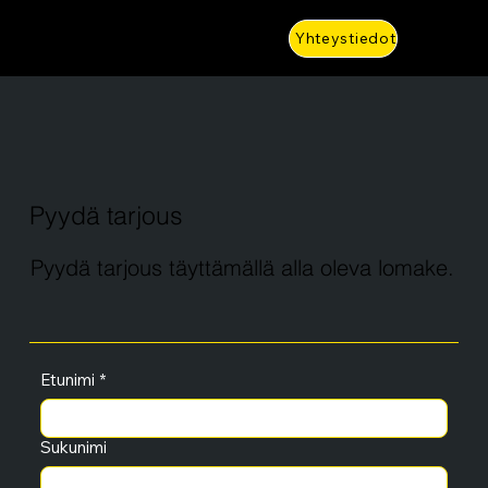
Yhteystiedot
Pyydä tarjous
Pyydä tarjous täyttämällä alla oleva lomake.
Etunimi
*
Sukunimi