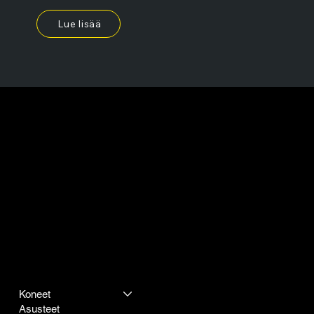
Lue lisää
Yrityksemme
Muut
Koneet
Tietosuojakäytäntö
Asusteet
Rahoitus