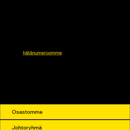
Ota yhteyttä
Ota yhteyttä, jos sinulla on kysyttävää. Olemme
tavoitettavissa puhelimitse tai sähköpostitse.
Soita
hätänumeroomme
kiireellisissä asioissa.
Osastomme
Johtoryhmä