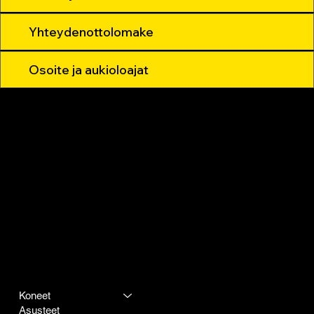
Yhteydenottolomake
Osoite ja aukioloajat
Yrityksemme
Muut
Koneet
Tietosuojakäytäntö
Asusteet
Rahoitus